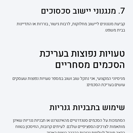
7. מנגנוני יישוב סכסוכים
קביעת מנגנונים ליישוב מחלוקות, לרבות גישור, בוררות או התדיינות
בבית משפט.
טעויות נפוצות בעריכת
הסכמים מסחריים
מניסיוני המקצועי, אני נתקל שוב ושוב במספר טעויות נפוצות שעסקים
עושים בעריכת הסכמים:
שימוש בתבניות גנריות
הסתמכות על הסכמים סטנדרטיים מהאינטרנט או תבניות גנריות שאינן
מותאמות לצרכים הספציפיים שלכם. לעיתים קרובות, החיסכון בטווח
הקצר מוביל לעלויות גבוהות בהרבה בטווח הארוך.