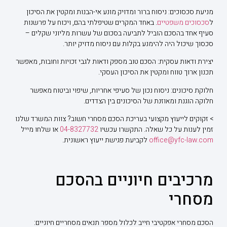
מניעת סכסוכים: ניסוח ברור ומדויק מונע אי-הבנות ומקטין את הסיכון
ל
סכסוכים משפטיים
. באחד המקרים שטיפלתי בהם, ויכוח על פרשנות
סעיף אחד בהסכם הוביל לתביעה בסכום של עשרות מליוני שקלים –
סכסוך שיכול היה להימנע בקלות עם ניסוח מדויק יותר.
יצירת ודאות עסקית: הסכם טוב מספק ודאות לגבי זכויות וחובות, מאפשר
תכנון ארוך טווח ומקטין את הסיכון העסקי.
חלוקת סיכונים: ניסוח נכון של סעיפי אחריות, שיפוי וביטוח מאפשר
חלוקה הוגנת ומאוזנת של הסיכונים בין הצדדים.
> זקוקים לייעוץ מקצועי בעריכת הסכם מסחרי חשוב? צוות המשרד שלנו
זמין לענות על כל שאלה. התקשרו עכשיו
04-8327732
או שלחו מייל
office@yfc-law.com
לקביעת פגישת ייעוץ ראשונית.
מרכיבים חיוניים בהסכם
מסחרי
הסכם מסחרי אפקטיבי חייב לכלול מספר תנאים מסחריים חיוניים: