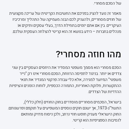
של הסכם מסחרי.
מאמר זה נועד להציג בפניכם את החשיבות הקריטית של עריכה מקצועית
של חוזים מסחריים, ולהעניק לכם הבנה מעמיקה של התהליך ומרכיביו
העיקריים. בין אם אתם יזמים בתחילת הדרך, בעלי עסקים ותיקים או
מנהלים בחברות – הידע בנושא זה הוא קריטי להצלחה העסקית שלכם.
מהו חוזה מסחרי?
הסכם מסחרי הוא מסמך משפטי המסדיר את היחסים העסקיים בין שני
צדדים או יותר. בניגוד לתפיסה הרווחת, הסכם מסחרי אינו רק "נייר
משפטי" המיועד למגירה, אלא כלי עבודה פרקטי המגדיר את תנאי
ההתקשרות, חלוקת האחריות, התמורה הכספית, לוחות הזמנים והציפיות
ההדדיות של הצדדים.
בישראל, הסכמים מסחריים מוסדרים בחוק החוזים (חלק כללי),
התשל"ג-1973, אך ישנם חוקים נוספים המשפיעים על תוקפם ופרשנותם.
החוק הישראלי מעניק חופש חוזי נרחב, ולכן ניסוח מדויק ומותאם
לנסיבות הספציפיות הוא קריטי.