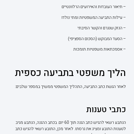
– תיאור העובדות והאירועים הרלוונטיים
– עילות התביעה המשפטיות ומתי נולדו
– הנזק שנגרם והקשר הסיבתי
– הסעד המבוקש (הסכום הספציפי)
– אסמכתאות משפטיות תומכות
הליך משפטי בתביעה כספית
לאחר הגשת כתב התביעה, התהליך המשפטי ממשיך במספר שלבים:
כתבי טענות
הנתבע רשאי להגיש כתב הגנה תוך 60 יום. בכתב ההגנה, הנתבע מגיב
לטענות התובע ומציג את גרסתו. לאחר מכן, התובע רשאי להגיש כתב