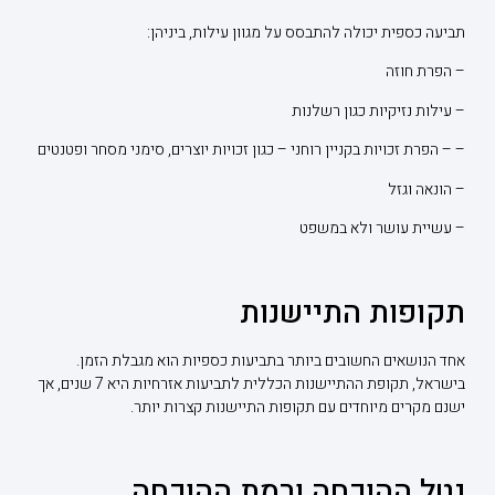
תביעה כספית יכולה להתבסס על מגוון עילות, ביניהן:
– הפרת חוזה
– עילות נזיקיות כגון רשלנות
– – הפרת זכויות בקניין רוחני – כגון זכויות יוצרים, סימני מסחר ופטנטים
– הונאה וגזל
– עשיית עושר ולא במשפט
תקופות התיישנות
אחד הנושאים החשובים ביותר בתביעות כספיות הוא מגבלת הזמן.
בישראל, תקופת ההתיישנות הכללית לתביעות אזרחיות היא 7 שנים, אך
ישנם מקרים מיוחדים עם תקופות התיישנות קצרות יותר.
נטל ההוכחה ורמת ההוכחה