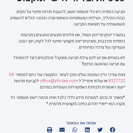
תביעה כספית היא כלי משפטי חשוב להשבת זכויות ופיצוי על נזקים.
הבנת התהליך, העילות המשפטיות והאסטרטגיה הנכונה יכולים להשפיע
משמעותית על תוצאות התביעה.
במשרד יונתן פרידמן ושות', אנו מלווים תובעים ונתבעים בתביעות
כספיות מורכבות, ומציעים ייצוג מקצועי ואישי לכל לקוח, תוך הבנה
מעמיקה של צרכיו המיוחדים.
לא בטוחים אם יש לכם עילת תביעה מוצקה? מתלבטים כיצד להתמודד
עם תביעה שהוגשה נגדכם?
צוות עורכי הדין המנוסה שלנו מוכן לעזור. התקשרו עוד היום למספר
04-
8327732
או שלחו אימייל ל-
office@yfc-law.com
לקביעת פגישת
ייעוץ ראשונית ולבחינת האפשרויות העומדות בפניכם.
*מאמר זה נכתב למטרות מידע כללי בלבד ואינו מהווה ייעוץ משפטי. כל
מקרה הוא ייחודי ודורש בחינה מקצועית פרטנית.*
שתפו את המאמר