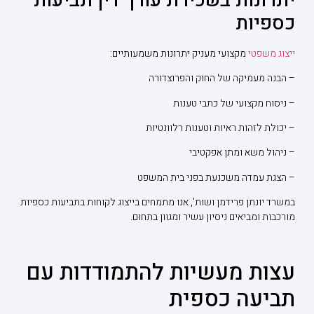
יתרונות בשכירת עורך דין תביעות
כספיות
ייצוג משפטי
מקצועי מעניק יתרונות משמעותיים:
– הבנה מעמיקה של החוק והפרוצדורה
– ניסוח מקצועי של כתבי טענות
– יכולת לזהות ראיות וטענות רלוונטיות
– ניהול משא ומתן אפקטיבי
– הצגת עמדה משכנעת בפני בית המשפט
במשרד יונתן פרידמן ושות', אנו מתמחים בייצוג לקוחות בתביעות כספיות
מורכבות ומביאים ניסיון עשיר ומגוון בתחום.
עצות מעשיות להתמודדות עם
תביעה כספית