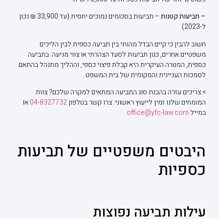
– תביעות קטנות
– תביעות בסכומים נמוכים יחסית (עד 33,900 ₪ נכון
ל-2023).
חשוב להבין כי קיים הבדל מהותי בין תביעה כספית לבין הליכים
משפטיים אחרים, כגון תביעות לסעד הצהרתי או צווי מניעה. בתביעה
כספית, המטרה העיקרית היא קבלת פיצוי כספי, וההליך מתנהל בהתאם
לסמכות העניינית והמקומית של בית המשפט.
> צריכים עזרה בהבנת סוג התביעה המתאים למקרה שלכם? צוות
המומחים שלנו זמין לייעוץ ראשוני. צרו קשר בטלפון
04-8327732
או
במייל
office@yfc-law.com
היבטים משפטיים של תביעות
כספיות
עילות תביעה נפוצות