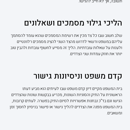
תשובה, אך לא חייב להגישו.
הליכי גילוי מסמכים ושאלונים
שלב חשוב שבו כל צד מכין את רשימת המסמכים שהוא עומד להסתמך
עליהם במשפט ורשאי לדרוש מהצד השני להציג מסמכים רלוונטיים
ולענות על שאלות עובדתיות. הליך זה מסייע לחשוף עובדות ולהבין טוב
יותר את חוזק עמדות שני הצדדים.
קדם משפט וניסיונות גישור
בית המשפט מקיים דיון קדם משפט שבו לעיתים הוא מביע דעתו
הראשונית על התיק והסוגיות השונות, מכריע בבקשות שונות שהצדדים
הגישו וגם בד"כ נבחנות אפשרויות לסיום התיק בפשרה. לעתים קרובות,
בית המשפט מפנה את הצדדים להליך גישור או פישור בניסיון לחסוך זמן
ומשאבים.