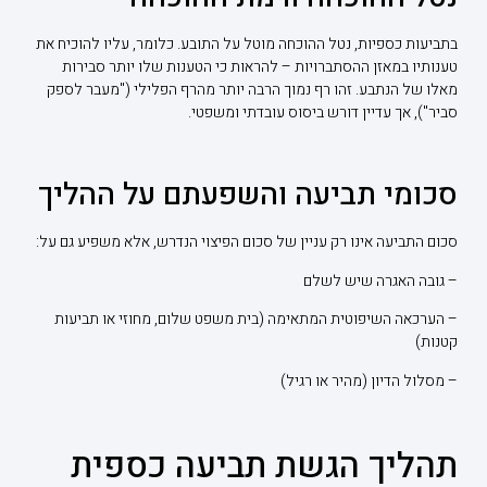
בתביעות כספיות, נטל ההוכחה מוטל על התובע. כלומר, עליו להוכיח את
טענותיו במאזן ההסתברויות – להראות כי הטענות שלו יותר סבירות
מאלו של הנתבע. זהו רף נמוך הרבה יותר מהרף הפלילי ("מעבר לספק
סביר"), אך עדיין דורש ביסוס עובדתי ומשפטי.
סכומי תביעה והשפעתם על ההליך
סכום התביעה אינו רק עניין של סכום הפיצוי הנדרש, אלא משפיע גם על:
– גובה האגרה שיש לשלם
– הערכאה השיפוטית המתאימה (בית משפט שלום, מחוזי או תביעות
קטנות)
– מסלול הדיון (מהיר או רגיל)
תהליך הגשת תביעה כספית