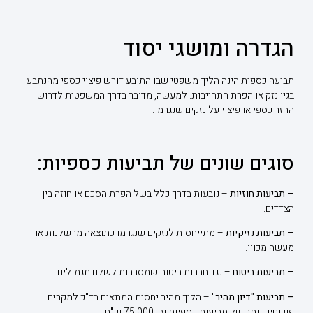
הגדרה ומושגי יסוד
תביעה כספית הינה הליך משפטי שבו התובע דורש פיצוי כספי מהנתבע
בגין נזק או הפרת התחייבות. למעשה, מדובר בדרך המשפטית לדרוש
החזר כספי או פיצוי על נזקים שנגרמו.
סוגים שונים של תביעות כספיות:
– תביעות חוזיות
– נובעות בדרך כלל בשל הפרת הסכם או חוזה בין
הצדדים.
– תביעות נזיקיות
– מתייחסות לנזקים שנגרמו כתוצאה מרשלנות או
מעשה מכוון.
– תביעות ביטוח
– נגד חברות ביטוח שמסרבות לשלם תגמולים.
– תביעות "דיון מהיר
" – הליך מהיר יחסית המתאים בד"כ למקרים
פשוטים יותר של תביעות כספיות עד 75,000 ש"ח.