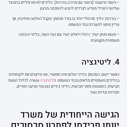
– גישור וגישבור (גישור עם מרכיב בוררות): הליכים לא פורמליים בהם צד
שלישי ניטרלי מסייע לצדדים להגיע להסכמה מרצון.
– בוררות: הליך פורמלי יותר בו בורר מוסמך מקבל החלטה מחייבת, אך
עדיין מחוץ למערכת בתי המשפט.
– משא ומתן ישיר: ניהול דיאלוג ישיר עם הצד השני, בליווי והכוונה
משפטית מקצועית.
4. ליטיגציה
כאשר יישוב הסכסוך בדרכי שלום אינו אפשרי, אנו מייצגים את לקוחותינו
בהליכים משפטיים מלאים בבתי המשפט. ה
ליטיגציה
עשויה לכלול הגשת
תביעות, התגוננות מפני תביעות, הליכי ביניים כגון צווי מניעה זמניים,
חקירות נגדיות ועוד.
הגישה הייחודית של משרד
יונתן פרידמן לפתרון סכסוכים