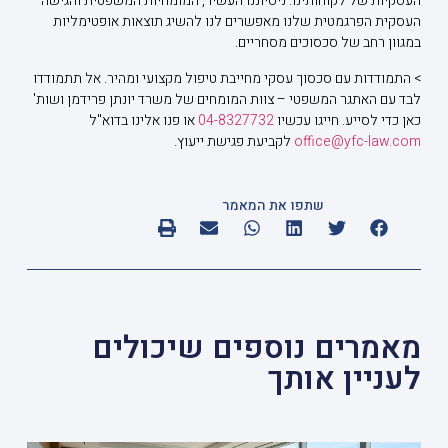
העסקיות של לקוחותינו. ניסיוננו העשיר, המומחיות המשפטית והגישה
העסקית הפרגמטית שלנו מאפשרים לנו להשיג תוצאות אופטימליות
במגוון רחב של סכסוכים מסחריים.
> התמודדות עם סכסוך עסקי מחייבת טיפול מקצועי ומהיר. אל תתמודדו
לבד עם האתגר המשפטי – צוות המומחים של משרד יונתן פרידמן ושות'
כאן כדי לסייע. חייגו עכשיו
04-8327732
או פנו אלינו בדוא"ל
office@yfc-law.com
לקביעת פגישת ייעוץ.
שתפו את המאמר
מאמרים נוספים שיכולים
לעניין אותך