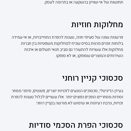
תחושות של אי-שוויון בהשקעה או בתרומה לעסק.
מחלוקות חוזיות
פרשנות שונה של סעיפי חוזה, טענות להפרת התחייבויות, או אי-עמידה
בלוחות זמנים מהוות בסיס שכיח למחלוקות משפטיות בין חברות.
מחלוקות אלו עשויות להתעורר גם סביב תנאי תשלום או איכות
השירותים והמוצרים שסופקו, או לא סופקו.
סכסוכי קניין רוחני
בעידן הדיגיטלי, סכסוכים הנוגעים לזכויות יוצרים, פטנטים, סימני מסחר
וסודות מסחריים הופכים נפוצים יותר. אלו עשויים לכלול טענות להפרת
זכויות, גניבת רעיונות או שימוש לא מורשה בקניין רוחני.
סכסוכי הפרת הסכמי סודיות