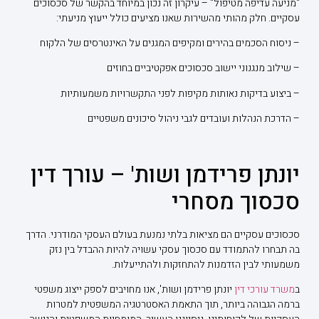
"מניעה עדיפה מטיפול" – עיקרון זה נכון במיוחד בהקשר של סכסוכים
עסקיים. חלק מהותי מהשירות שאנו מציעים כולל ייעוץ מניעתי:
– ניסוח הסכמים בהירים ומקיפים המגנים על האינטרסים של הלקוח
– שילוב מנגנוני יישוב סכסוכים אפקטיביים בחוזים
– ביצוע בדיקות נאותות מקיפות לפני התקשרויות משמעותיות
– הדרכת הנהלות ועובדים לגבי ניהול סיכונים משפטיים
יונתן פרידמן ושות' – עורך דין
סכסוך מסחרי
סכסוכים עסקיים הם מציאות בלתי נמנעת בעולם העסקי המודרני. הדרך
בה תבחרו להתמודד עם סכסוך עסקי עשויה להיות ההבדל בין נזק
משמעותי לבין הזדמנות להתחזקות ולהתייעלות.
ב
משרד עורכי דין
יונתן פרידמן ושות', אנו מחויבים לספק ייצוג משפטי
ברמה הגבוהה ביותר, תוך התאמת האסטרטגיה המשפטית למטרות