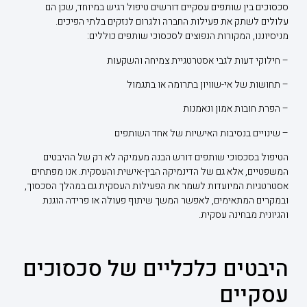
סכסוכים בין שותפים עסקיים דורשים טיפול רגיש במיוחד, שכן הם
עלולים לשתק את פעילות החברה ולגרום לנזקים בלתי הפיכים.
מניסיוננו, המקורות הנפוצים לסכסוכי שותפים כוללים:
– חילוקי דעות לגבי אסטרטגיית צמיחה והשקעות
– תחושות של אי-שוויון בתרומה או בתגמול
– הפרת חובות אמון ונאמנות
– שינויים בנסיבות האישיות של אחד השותפים
הטיפול בסכסוכי שותפים דורש הבנה מעמיקה לא רק של ההיבטים
המשפטיים, אלא גם של הדינמיקה הבין-אישית והעסקית. אנו מפתחים
אסטרטגיות המיועדות לשמר את הפעילות העסקית גם במהלך הסכסוך,
ובמקרים המתאימים, לאפשר המשך שיתוף פעולה או פרידה הוגנת
והגיונית מבחינה עסקית.
היבטים כלכליים של סכסוכים
עסקיים