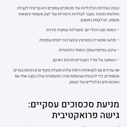
הבנת העלויות הכלכליות של סכסוכים עסקיים היא קריטית לקבלת
החלטות נכונות. מעבר לעלויות הישירות של ייצוג משפטי והוצאות
משפט, יש לקחת בחשבון:
– הסטת זמן ניהולי יקר מפעילות עסקית יצרנית
– פגיעה אפשרית במוניטין ובמערכות יחסים עסקיות
– עיכוב בפיתוח עסקי והפסד הזדמנויות
– השפעה על מורל העובדים ויציבות הארגון
אנו עורכים עם לקוחותינו ניתוח עלות-תועלת מקיף טרם נקיטת צעדים
משפטיים, כדי להבטיח שהאסטרטגיה המשפטית עולה בקנה אחד עם
האינטרסים הכלכליים של העסק.
מניעת סכסוכים עסקיים:
גישה פרואקטיבית