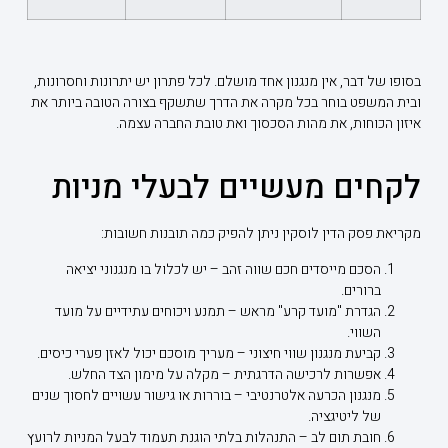
בסופו של דבר, אין מנגנון אחד מושלם. לכל פתרון יש יתרונות וחסרונות,
ובית המשפט בוחר בכל מקרה את הדרך שתשקף בצורה הטובה ביותר את
איזון הכוחות, את מהות הסכסוך ואת טובת החברה עצמה.
לקחים מעשיים לבעלי מניות
מקריאת פסק הדין לוסקין ניתן להפיק כמה תובנות חשובות:
הסכם מייסדים חכם שווה זהב – יש לכלול בו מנגנוני יציאה
ברורים.
הגדרת "מועד קרע" מראש – תמנע ויכוחים עתידיים על מועד
השווי.
קביעת מנגנון שווי חיצוני – מעריך מוסכם יכול לאזן פערי כיסים.
אפשרות לרכישה הדרגתית – מקלה על מימון הצד החלש.
מנגנון הכרעה אלטרנטיבי – בוררות או גישור עשויים לחסוך שנים
של ליטיגציה.
חובת תום לב – התנהלות בלתי הוגנת תעמוד לבעל המניות לרועץ