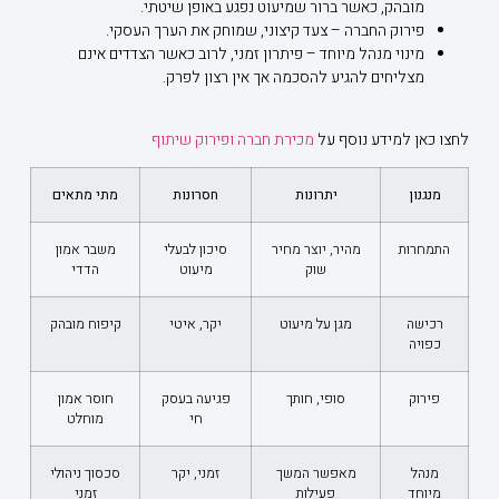
מובהק, כאשר ברור שמיעוט נפגע באופן שיטתי.
פירוק החברה – צעד קיצוני, שמוחק את הערך העסקי.
מינוי מנהל מיוחד – פיתרון זמני, לרוב כאשר הצדדים אינם
מצליחים להגיע להסכמה אך אין רצון לפרק.
לחצו כאן למידע נוסף על
מכירת חברה ופירוק שיתוף
מנגנון
יתרונות
חסרונות
מתי מתאים
התמחרות
מהיר, יוצר מחיר
סיכון לבעלי
משבר אמון
שוק
מיעוט
הדדי
רכישה
מגן על מיעוט
יקר, איטי
קיפוח מובהק
כפויה
פירוק
סופי, חותך
פגיעה בעסק
חוסר אמון
חי
מוחלט
מנהל
מאפשר המשך
זמני, יקר
סכסוך ניהולי
מיוחד
פעילות
זמני