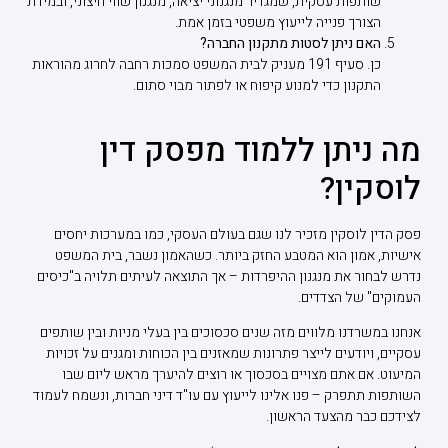
שותפות עסקית, שמגדיר מנגנוני יציאה, מנגנון שווי חיצוני, ובמידת
הצורך פנייה לייעוץ משפטי בזמן אמת.
האם ניתן לסטות מתקנון החברה?
כן. סעיף 191 מעניק לבית המשפט סמכות רחבה לחרוג מהוראות
התקנון כדי למנוע קיפוח או לפתור מבוי סתום.
מה ניתן ללמוד מפסק דין
לוסקין?
פסק הדין לוסקין מזכיר לנו שגם בעולם העסקי, כמו במערכות יחסים
אישיות, אמון הוא המטבע החזק ביותר. כשהאמון נשבר, בית המשפט
נדרש לבחור את מנגנון ההיפרדות – אך התוצאה לעיתים תלויה ב"כיסים
העמוקים" של הצדדים.
אנחנו במשרדנו מלווים מזה שנים סכסוכים בין בעלי מניות ובין שותפים
עסקיים, ויודעים לייצר פתרונות שמאזנים בין הכוחות ומגנים על זכויות
המיעוט. אם אתם מצויים בסכסוך או רוצים להיערך מראש ליום שבו
השותפות תתפרק – פנו אלינו לייעוץ עם עו"ד דיני חברות, ונשמח לעמוד
לצידכם כבר מהצעד הראשון.