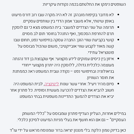
השופטים נימקו את החלטתם בכמה נקודות עיקריות:
לא מדובר בקיפוח מובהק: זה לא היה מקרה שבו רוב דורס מיעוט
באופן שיטתי, אלא משבר אמון הדדי בין שותפים עסקיים.
תרומה של שני הצדדים למשבר: בית המשפט מצא כי גם לוסקין
תרם להחרפת הסכסוך, ואף התנהל בחוסר תום לב מסוים.
קושי בקביעת שווי הוגן: החברה עסקה בחיפושי נפט, תחום שבו
קשה מאוד לקבוע שווי אובייקטיבי, משום שהכול מבוסס על
פוטנציאל עתידי.
איזון בין כיסים עמוקים לידע מקצועי: אף שקבוצת בן דוד נהנתה
מעוצמה כלכלית גדולה, ללוסקין היה יתרון מקצועי ייחודי
בגיאולוגיה ובחיפושי נפט – נקודה שבית המשפט ראה כממתנת
את חוסר השוויון.
סיום מהיר ויעיל: אחרי עשר שנות
ליטיגציה
, לבית המשפט היה
חשוב להביא את הצדדים להכרעה מעשית וסופית. כל פתרון אחר
יביא את הצדדים להמשך התדיינות משפטית בבתי המשפט.
במילים אחרות, העליון העדיף פתרון שמבוסס על "כללי המשחק
העסקיים" – גם אם הוא חושף את בעלי מניות המיעוט לסיכון כלכלי.
כאן בדיוק טמון הלקח: בלי מנגנון יציאה ברור שמנוסח מראש על ידי עו"ד