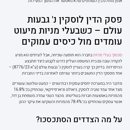
אמון מוחלט בין השותפים שלא מאפשר את המשך הפעילות.
פסק הדין לוסקין נ' גבעות
עולם – כשבעלי מניות מיעוט
עומדים מול כיסים עמוקים
סכסוך בעלי מניות
בחברה הוא תופעה שכיחה, אבל לעיתים הוא מגיע
לנקודה שבה גם בית המשפט העליון נדרש לקבוע כיצד תתבצע
ההיפרדות. בדיוק כך קרה בעניין לוסקין נ' גבעות עולם (ע"א 8776/23) –
אחד מפסקי הדין החשובים ביותר שניתנו לאחרונה בדיני החברות.
מדובר היה במערכת יחסים עסקית רבת־שנים – כמעט שלושה עשורים.
מצד אחד עמד טוביה לוסקין, גיאולוג וגיאו־פיזיקאי, שהחזיק בכ־16.8%
מהמניות באמצעות חברות בשליטתו. מהצד השני עמדה משפחת בן דוד,
אנשי עסקים שהחזיקו בכ־78.4% מהמניות והשקיעו את עיקר ההון.
על מה הצדדים הסתכסכו?