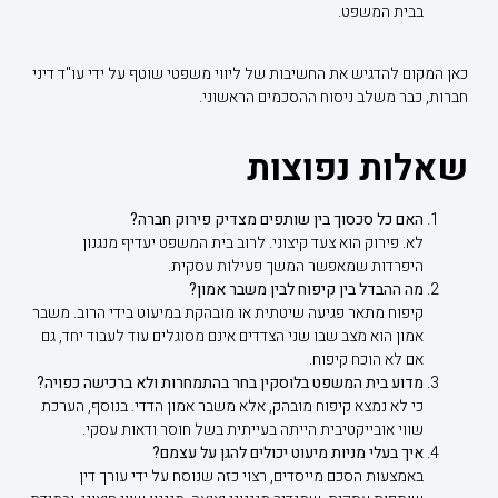
בבית המשפט.
כאן המקום להדגיש את החשיבות של ליווי משפטי שוטף על ידי עו"ד דיני
חברות, כבר משלב ניסוח ההסכמים הראשוני.
שאלות נפוצות
האם כל סכסוך בין שותפים מצדיק פירוק חברה?
לא. פירוק הוא צעד קיצוני. לרוב בית המשפט יעדיף מנגנון
היפרדות שמאפשר המשך פעילות עסקית.
מה ההבדל בין קיפוח לבין משבר אמון?
קיפוח מתאר פגיעה שיטתית או מובהקת במיעוט בידי הרוב. משבר
אמון הוא מצב שבו שני הצדדים אינם מסוגלים עוד לעבוד יחד, גם
אם לא הוכח קיפוח.
מדוע בית המשפט בלוסקין בחר בהתמחרות ולא ברכישה כפויה?
כי לא נמצא קיפוח מובהק, אלא משבר אמון הדדי. בנוסף, הערכת
שווי אובייקטיבית הייתה בעייתית בשל חוסר ודאות עסקי.
איך בעלי מניות מיעוט יכולים להגן על עצמם?
באמצעות הסכם מייסדים, רצוי כזה שנוסח על ידי עורך דין