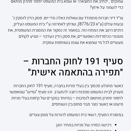
עמוקים", יכתיב את התוצאה? או שמא בית המשפט יתפור פתרון מותאם
כדי לשמור על איזון?
עו״ד דיני חברות מתמודד עם שאלות כאלה מדי יום. פסק הדין לוסקין נ'
גבעות עולם (ע"א 8776/23), שניתן לאחרונה ע"י בית המשפט העליון,
הדגים היטב את המתח הזה. במאמר זה נסקור את המסגרת המשפטית, את
מנגנוני ההיפרדות האפשריים, את פסק הדין העדכני – ונציע לקחים
מעשיים לכל מי שמוצא את עצמו בשותפות עסקית.
סעיף 191 לחוק החברות –
"תפירה בהתאמה אישית"
כאשר מתגלע סכסוך בין בעלי מניות בחברה, סעיף 191 לחוק החברות
מעניק לבית המשפט סמכות רחבה להתערב. זהו סעיף “גמיש” שמאפשר
לתפור פתרון מותאם לנסיבות – במיוחד במקרים של קיפוח בעלי מניות
מיעוט או כאשר נוצר מבוי סתום בין השותפים.
במסגרת הסעיף, רשאי בית המשפט להורות על מגוון צעדים:
רכישה כפויה של מניות במחיר הוגן.