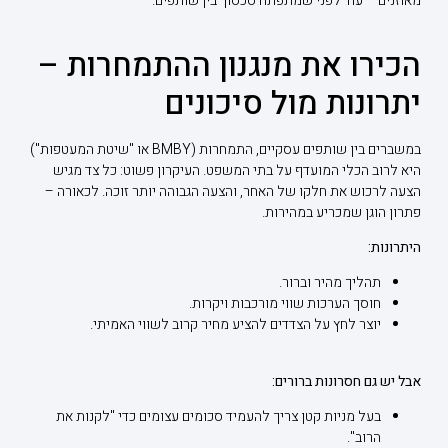
מאוזנים – עוד לפני שמתפתח סכסוך בין שותפים.
הכירו את מנגנון ההתמחרות –
יתרונות מול סיכונים
במשברים בין שותפים עסקיים, התמחרות (BMBY או "שיטת המעטפות")
היא לרוב הכלי המועדף על בתי המשפט. העיקרון פשוט: כל צד מגיש
הצעה לרכוש את חלקו של האחר, והצעה הגבוהה יותר זוכה. לכאורה –
פתרון הוגן שמכריע במהירות.
היתרונות:
תהליך מהיר וברור.
חוסך הערכות שווי מורכבות ויקרות.
יוצר לחץ על הצדדים להציע מחיר קרוב לשווי האמיתי.
אבל יש גם חסרונות ברורים:
בעל מניות קטן צריך להעמיד סכומים עצומים כדי "לקנות את
הרוב".