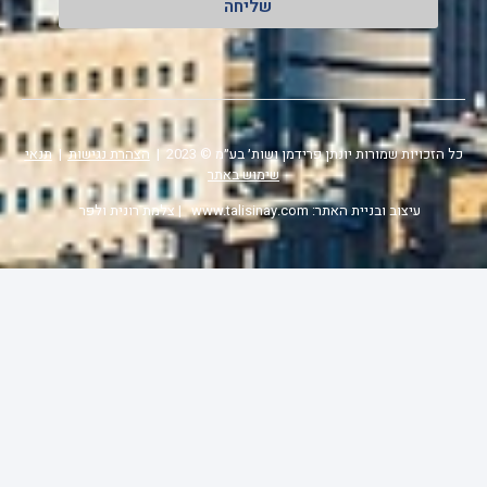
שליחה
כל הזכויות שמורות יונתן פרידמן ושות׳ בע״מ © 2023 |
הצהרת נגישות
|
תנאי
שימוש באתר
עיצוב ובניית האתר: www.talisinay.com
| צלמת רונית ולפר