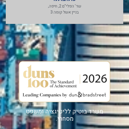
שד' הפלי"ם 2, חיפה,
בניין אשל קומה 3
משרד בוטיק לליטיגציה ומשפט
מסחרי.