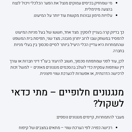
מי שמחזיק בכיסים עמוקים מנצל את הפער הכלכלי ויכול לנצח
בהצעה מינימלית.
עלויות מימון גבוהות מקשות עוד יותר על המיעוט.
כך בדיוק קרה בעניין לוסקין: מצד אחד, חששו של בעל מניות המיעוט
להפסיד במשחק שבו לרוב יתרון מובנה; מצד שני, תפיסת בית המשפט
שהתמחרות היא עדיין הכלי היעיל ביותר לסיים סכסוך בין בעלי מניות
בחברה.
לכן, עוד לפני שמתפתח סכסוך, חשוב להיעזר ב־עו"ד דיני חברות או עורך
דין שותפות עסקית כדי לשלב בהסכמים מנגנונים מאזנים – למשל זכות
לרכישה הדרגתית, או אפשרות להערכת שווי חיצונית.
מנגנונים חלופיים – מתי כדאי
לשקול?
מעבר להתמחרות, קיימים מנגנונים נוספים:
רכישה כפויה לפי הערכת שווי – מתאים במצבים של קיפוח