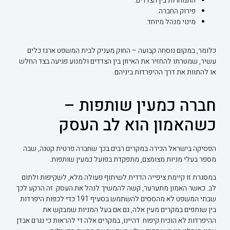
התמחרות בין הצדדים.
פירוק החברה.
מינוי מנהל מיוחד.
כלומר, במקום נוסחה קבועה – החוק מעניק לבית המשפט ארגז כלים
עשיר, שמטרתו להחזיר את האיזון בין הצדדים ולמנוע פגיעה בצד החלש
או להתוות את דרך ההיפרדות ביניהם.
חברה כמעין שותפות –
כשהאמון הוא לב העסק
הפסיקה בישראל הכירה במקרים רבים בכך שחברה פרטית קטנה, שבה
מספר בעלי מניות מצומצם, מתפקדת בפועל כמעין שותפות.
במסגרת זו קיימת ציפייה הדדית לשיתוף פעולה מלא, לשקיפות ולתום
לב. כאשר האמון מתערער, קשה להמשיך לנהל את העסק. זה הרקע לכך
שבתי המשפט לא מהססים להשתמש בסעיף 191 כדי לכפות היפרדות
בין שותפים במקרים מעין אלה, גם אם בעל המניות שמבקש את
ההיפרדות לא הוכיח קיפוח. דהיינו, במקרים אלה די להראות כי נגרם אבדן