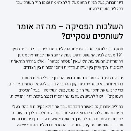
דיני חברות, בעל מניות מיעוט עלול למצוא את עצמו מול משחק שבו
הכללים מוטים לרעתו.
השלכות הפסיקה – מה זה אומר
לשותפים עסקיים?
פסק הדין בלוסקין מחדד את אחד הכללים המרכזיים בדיני חברות: סעיף
191 מעניק לבית המשפט חופש פעולה רחב מאוד לבחור את מנגנון
ההיפרדות. המשמעות היא שאין "נוסחה קבועה" – אלא בחירה מותאמת
לנסיבות, תוך איזון בין יעילות, הדדיות ויחסי הכוחות בין הצדדים.
יחד עם זאת, ההכרעה מדגישה גם את הסיכון לבעלי מניות מיעוט.
בהתמחרות, מי שמחזיק נתח קטן מהחברה נדרש להעמיד סכומים אדירים
כדי לרכוש את חלקו של הרוב. מנגד, בעל השליטה – בעל "הכיסים
העמוקים" – יכול להגיש הצעה צנועה יחסית ולנצח בזכות יתרון הנזילות.
במילים אחרות, גם כאשר מדובר במשבר אמון ולא בקיפוח מובהק, בעלי
מניות מיעוט עלולים למצוא את עצמם בעמדה מוחלשת. לכן, מי שנכנס
לשותפות עסקית חייב להיערך מראש באמצעות עורך דין דיני חברות או
עורך דין שותפות עסקית, שיוודא כי ההסכמים כוללים מנגנוני יציאה