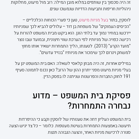
זה היה סכסוך בין שותפים במלוא מובן המילה: רוב מול מיעוט, מחלוקות
ניהוליות חריפות ותביעות הדדיות שנמשכו שנים.
לוסקין, בתור
בעל מניות מיעוט
, טען כי פערי הכוחות הכלכליים –
"הכיסים העמוקים" של משפחת בן דוד – עלולים להביא לכך שמניותיו
יירכשו במחיר נמוך עד בלתי הוגן. הוא ביקש מבית המשפט להורות על
רכישה כפויה של מניותיו לפי הערכת שווי חיצונית, ובמועד שבו נוצר
"מועד הקרע" (2013). לטענתו, הליך התמחרות ישאיר אותו מחוץ
למשחק ויגרום לכך שימכור את מניותיו "בנזיד עדשים".
במילים אחרות, זה היה מבחן קלאסי לשאלה: האם בית המשפט יגן על
בעלי מניות מיעוט מפני יתרון ההון של הרוב? כאן נכנס לתמונה סעיף
191 לחוק החברות והפרשנות שניתנה לו בפסק הדין.
פסיקת בית המשפט – מדוע
נבחרה התמחרות?
בית המשפט העליון דחה את טענותיו של לוסקין וקבע כי ההיפרדות
תיעשה באמצעות התמחרות בשיטת מעטפות. כלומר – כל צד יגיש הצעה
סגורה לרכישת מניות האחר, והצעה הגבוהה תנצח.