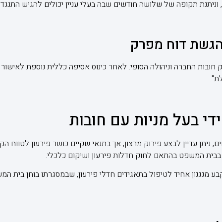
ניתנת תקופה של שלושה חודשים שבה בעלי עניין יכולים להגיש התנגדוי
והגשת דוח מפרק
חובות החברה וניהולה הסופי. לאחר כינוס אסיפה כללית נוספת לאישו
ת".
די בעל מניות עם חובות
, ניתן עדיין לבצע פירוק מרצון, אך בתנאי שקיים כושר פירעון לטווח ה
ק בבית המשפט בהתאם לחוק חדלות פירעון ושיקום כלכלי.
 זה (נכנס לתוקף ב-2019) נקבע מנגנון אחיד לטיפול בתאגידים חדלי פירעון, שבמסגרתו בו