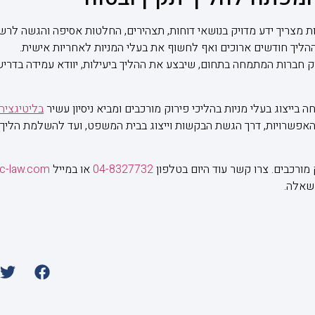
ות מצריך ידע מדויק בנושאי דוחות, תצהירים, החלטות אסיפה והגשה לרש
ההליך חודשים ארוכים ואף לחשוף את בעלי המניות לאחריות אישית.
וק חברות המתמחה בתחום, שיבצע את ההליך ביעילות, יוודא עמידה בדרישות
 בייצוג בעלי מניות בהליכי פירוק מורכבים ומביא ניסיון עשיר
בליטיגציה
פשרויות, דרך הגשת הבקשות וייצוג בבית המשפט, ועד להשלמת הליך ה
מורכבים. צרו קשר עוד היום בטלפון
04-8327732
או במייל
fc-law.com
 שאלה.