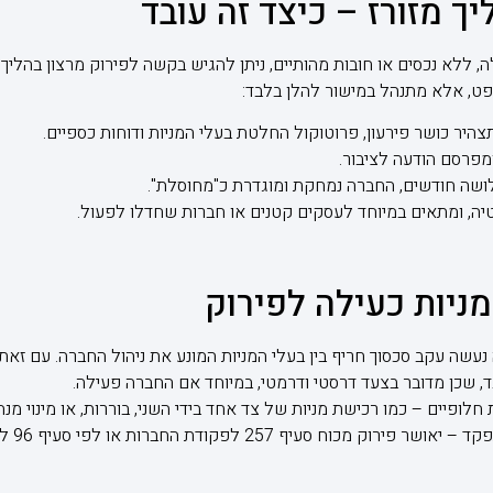
יך מזורז – כיצד זה עובד
 ללא נכסים או חובות מהותיים, ניתן להגיש בקשה לפירוק מרצון בהליך 
שפט, אלא מתנהל במישור להלן בלבד:
יר כושר פירעון, פרוטוקול החלטת בעלי המניות ודוחות כספיים.
פרסם הודעה לציבור.
לושה חודשים, החברה נמחקת ומוגדרת כ"מחוסלת".
קרטיה, ומתאים במיוחד לעסקים קטנים או חברות שחדלו לפעול.
מניות כעילה לפירוק
 נעשה עקב סכסוך חריף בין בעלי המניות המונע את ניהול החברה. עם ז
, שכן מדובר בצעד דרסטי ודרמטי, במיוחד אם החברה פעילה.
חלופיים – כמו רכישת מניות של צד אחד בידי השני, בוררות, או מינוי מנ
 257 לפקודת החברות או לפי סעיף 96 לחוק חדלות פירעון.