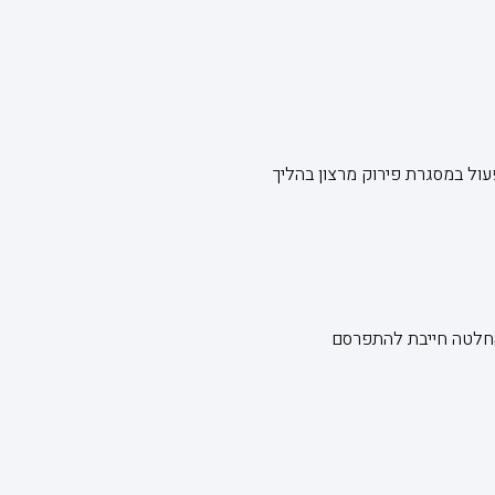
את חובותיה בתוך 12 חודשים. אם כן, ניתן לפעול במסגרת פירוק מרצון בהליך
החלטה חייבת להתפרסם