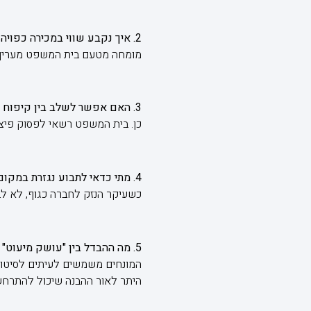
2. איך נקבע שווי במכירה כפויה (Buy-Out)?
מומחה מטעם בית המשפט מעריך שו
3. האם אפשר לשלב בין קיפוח לתרופות כספיות?
כן. בית המשפט רשאי לפסוק פיצוי 
4. מתי כדאי לתבוע נגזרת במקום קיפוח?
כשעיקר הנזק לחברה כגוף, לא לבע
5. מה ההבדל בין "עושק מיעוט" ל"קיפוח בעלי מניות"?
המונחים משמשים לעיתים לסיטואצ
היתר לאור ההבנה שיכול להתרחש 