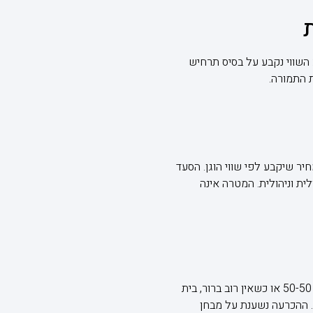
הול משותף. כאן Buy-Out מאפשר יציאה הוגנת: השווי נקבע על בסיס תרחיש
 התמורה.
חיר שיקבע לפי שווי הוגן. הסעד
ת וניהולית. המטרה אינה
ברוב המקרים, בעלי השליטה ירכשו את מניות המיעוט, כי השליטה בפועל כבר אצלם. עם זאת, במבנים של 50-50 או כשאין רוב ברור, בית
לי וכלכלי. ההכרעה נשענת על מבחן