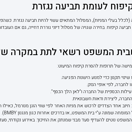
יפוח לעומת תביעה נגזרת
לכלל בעלי המניות), המסלול המתאים עשוי להיות תביעה נגזרת. כשהפג
ביעה קיפוח. בחירה שגויה של מסלול דיוני גוררת דחייה, גם אם העובדות 
ית המשפט רשאי לתת במקרה של 
ישה של תרופות להסרת קיפוח המיעוט:
ינוי תקנון כדי למנוע הישנות הפגיעה.
ו לחברה, לפי אופי הנזק.
עילות הכספית של החברה ו"לאן הלך הכסף".
החברה, ליצירת ודאות חשבונאית.
הפרדת כוחות" (Buy-Out): חיוב אחד הצדדים לרכוש את מניות האחר לפי שווי הוגן מנורמל
מחה שמונה ע"י בית המשפט, או בדרכים אחרות כגון מנגנון BMBY).
שפט נוטים להעדיף סעד מבני שמנתק את החיכוך. באירוע נקודתי, סעד 