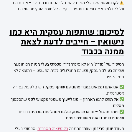
לקח מעשי:
על בעלי מניות להתנהל בהגינות ובתום לב – אחרת הם
עלולים למצוא את עצמם נפגעים דווקא בגלל חוסר העקביות שלהם.
לסיכום: שותפות עסקית היא כמו
נישואין – חייבים לדעת לצאת
ממנה בכבוד
הסיפור של "פנדה" הוא לא סיפור נדיר. סכסוכי בעלי מניות הם תופעה
שכיחה בעולם העסקי, וכשהם מתגלגלים לבית המשפט – התוצאה לא
תמיד צפויה.
אם אתם נמצאים במבוי סתום עם שותף עסקי,
חשוב לפעול בצורה
אסטרטגית.
אל תחכו לרגע האחרון – פנו לייעוץ משפטי מקצועי לפני שהסכסוך
מסלים.
ויותר מהכול – וודאו שהעסק שלכם מנוהל עם הסכמים ברורים
שימנעו חוסר ודאות משפטית בעתיד.
משרד
יונתן פרידמן ושות'
מתמחה
בליטיגציה מסחרית
וסכסוכי בעלי