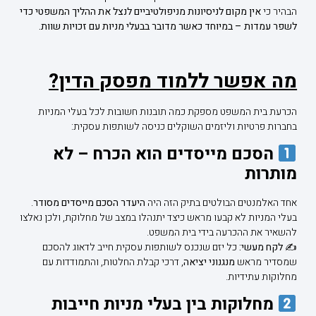
הבהיר כי
אין מקום לניסיונות מניפולטיביים לנצל את ההליך המשפטי כדי
לשפר עמדות – במיוחד כאשר מדובר בבעלי מניות עם זכויות שוות.
מה אפשר ללמוד מפסק הדין?
הכרעת בית המשפט מספקת כמה תובנות חשובות לכל בעלי המניות
בחברות פרטיות וליזמים השוקלים כניסה לשותפות עסקית:
הסכם מייסדים הוא הכרח – לא
מותרות
אחד האלמנטים הבולטים בתיק הזה היה
היעדר הסכם מייסדים מסודר
.
בעלי המניות לא קבעו מראש כיצד יתנהלו במצב של מחלוקת, ולכן נאלצו
להשאיר את ההכרעה בידי בית המשפט.
✍
לקח מעשי:
כל יזם שנכנס לשותפות עסקית חייב לדאוג להסכם
שמסדיר מראש
מנגנוני יציאה
, דרכי קבלת החלטות, והתמודדות עם
מחלוקות עתידיות.
מחלוקות בין בעלי מניות חייבות