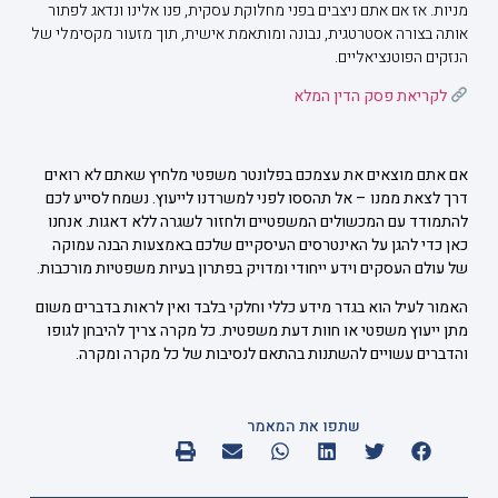
מניות. אז אם אתם ניצבים בפני מחלוקת עסקית, פנו אלינו ונדאג לפתור
אותה בצורה אסטרטגית, נבונה ומותאמת אישית, תוך מזעור מקסימלי של
הנזקים הפוטנציאליים.
לקריאת פסק הדין המלא
אם אתם מוצאים את עצמכם בפלונטר משפטי מלחיץ שאתם לא רואים
דרך לצאת ממנו – אל תהססו לפני למשרדנו לייעוץ. נשמח לסייע לכם
להתמודד עם המכשולים המשפטיים ולחזור לשגרה ללא דאגות
.
אנחנו
כאן כדי להגן על האינטרסים העיסקיים שלכם באמצעות הבנה עמוקה
של עולם העסקים וידע ייחודי ומדויק בפתרון בעיות משפטיות מורכבות.
האמור לעיל הוא בגדר מידע כללי וחלקי בלבד ואין לראות בדברים משום
מתן ייעוץ משפטי או חוות דעת משפטית. כל מקרה צריך להיבחן לגופו
והדברים עשויים להשתנות בהתאם לנסיבות של כל מקרה ומקרה.
שתפו את המאמר