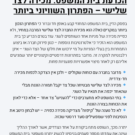
הכרעת בית המשפט: מכירה לצד
שלישי – הפתרון השוויוני ביותר
בפסק הדין, בית המשפט המחוזי קבע באופן חד וברור כי
הפתרון הנכון
ביותר במקרים כאלה הוא מכירת החברה לצד שלישי המרבה במחיר
, ולא
כפיית מכירה של מניות אחד השותפים לשני. עוד בטרם הכריע כך בית
המשפט הוא הזכיר כי אלטרנטיבות נוספות – כגון פירוק חברה או ביצוע
התמחרות בין בעלי המניות על מי ירכוש את חלקו של הצד השני – אינן
רלבנטיות למקרה זה. מדובר בפתרונות דרסטיים וקיצוניים יותר שמגיעים
אליהם רק לאחר מיצוי אפשרויות פוגעניות פחות.
מדובר בחברה עם כוחות שקולים – ולכן אין הצדקה לכפות מכירה
חד-צדדית.
מכירה לצד שלישי מבטיחה שכל צד יקבל תמורה הוגנת מבלי
שהאחד יכפה את תנאיו על השני.
בתי המשפט לא מתערבים כדי "להעניש" צד אחד – אלא כדי לאזן
את הכוחות בצורה הוגנת.
לא כל טענה של "קיפוח" מצדיקה מכירה כפויה – יש לבחון היטב את
הנסיבות לפני שמפעילים סעד דרסטי שכזה.
יתרה מכך, השופט מתח ביקורת על אחד הצדדים, אשר לאורך ההליך
שינה את עמדתו מספר פעמים בניסיון להשיג יתרון משפטי. בית המשפט