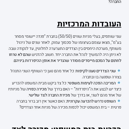
החברה?
העובדות המרכזיות
שני שותפים, בעלי מניות שווים (50/50) בחברת "פנדה יישומי מסחר
בע"מ", מצאו עצמם בעיצומו של סכסוך עמוק. לאחר שנים של ניהול
משותף, מערכת היחסים בין הצדדים התערערה לחלוטין, עד לנקודה שבה
לא ניתן היה להמשיך לנהל את החברה יחד. חשוב להדגיש
שהם לא טרחו
לחתום על הסכם מייסדים מסודר שהגדיר את אופן ההיפרדות ביניהם
.
שני הצדדים טענו לקיפוח:
כל אחד מהם טען כי השותף השני התנהל
בצורה שפגעה בו ובחברה.
המריבה הפכה לעימות משפטי:
כל צד ביקש מבית המשפט להכריע
כיצד יש לבצע את ה"היפרדות" – האם בדרך של
מכירה כפויה
של מניותיו
של אחד מהם לשני, או בדרך של
מכירת החברה לצד שלישי
.
השופט נדרש להכרעה עקרונית:
האם כאשר אין רוב ברור בחברה
פרטית – בית המשפט יכול לכפות מכירה של מניות אחד הצדדים?