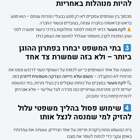
להיות מנוהלות באחריות
סכסוך בין שותפים עסקיים לא רק פוגע בבעלי המניות עצמם – הוא פוגע
בראש ובראשונה בחברה עצמה, בעובדים ובשווי החברה.
לקח מעשי:
כדאי לנסות לפתור מחלוקות בדרכי גישור ופשרה לפני
שהן הופכות לקרב משפטי שעלול למוטט את העסק כולו.
בתי המשפט יבחרו בפתרון ההוגן
ביותר – ולא בזה שמשרת צד אחד
הטענה של אחד השותפים כי יש לכפות על השותף השני לרכוש ממנו את
מניותיו לא התקבלה –
משום שלא הייתה הצדקה משפטית ליתרון כזה
.
לקח מעשי:
במצבים של כוחות שקולים בין בעלי מניות, בתי המשפט
יעדיפו לרוב פתרונות שוויוניים כמו מכירה לצד שלישי – אלא אם ניתן
להוכיח קיפוח ברור ומובהק.
שימוש פסול בהליך משפטי עלול
להזיק למי שמנסה לנצל אותו
בית המשפט מתח ביקורת חריפה על אחד הצדדים, ששינה את עמדותיו
באופן עקבי כדי לנסות לשפר את מצבו.